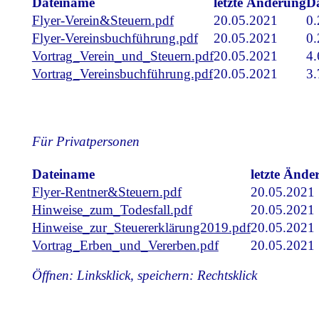
Dateiname
letzte Änderung
Da
Flyer-Verein&Steuern.pdf
20.05.2021
0
Flyer-Vereinsbuchführung.pdf
20.05.2021
0
Vortrag_Verein_und_Steuern.pdf
20.05.2021
4
Vortrag_Vereinsbuchführung.pdf
20.05.2021
3
Für Privatpersonen
Dateiname
letzte Ände
Flyer-Rentner&Steuern.pdf
20.05.2021
Hinweise_zum_Todesfall.pdf
20.05.2021
Hinweise_zur_Steuererklärung2019.pdf
20.05.2021
Vortrag_Erben_und_Vererben.pdf
20.05.2021
Öffnen: Linksklick, speichern: Rechtsklick